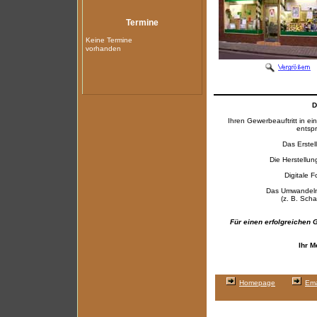
Termine
Keine Termine
vorhanden
D
Ihren Gewerbeauftritt in ei
entspr
Das Erstel
Die Herstellun
Digitale F
Das Umwandeln 
(z. B. Scha
Für einen erfolgreichen G
Ihr M
Homepage
Ema