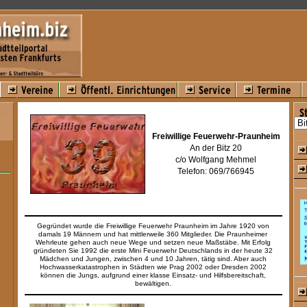
Freiwillige Feuerwehr-Praunheim
An der Bitz 20
c/o Wolfgang Mehmel
Telefon: 069/766945
Gegründet wurde die Freiwillige Feuerwehr Praunheim im Jahre 1920 von
damals 19 Männern und hat mittlerweile 360 Mitglieder. Die Praunheimer
Wehrleute gehen auch neue Wege und setzen neue Maßstäbe. Mit Erfolg
gründeten Sie 1992 die erste Mini Feuerwehr Deutschlands in der heute 32
Mädchen und Jungen, zwischen 4 und 10 Jahren, tätig sind. Aber auch
Hochwasserkatastrophen in Städten wie Prag 2002 oder Dresden 2002
können die Jungs, aufgrund einer klasse Einsatz- und Hilfsbereitschaft,
bewältigen.