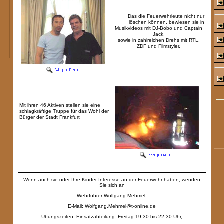
Das die Feuerwehrleute nicht nur
löschen können, bewiesen sie in
Musikvideos mit DJ-Bobo und Captain
Jack,
sowie in zahlreichen Drehs mit RTL,
ZDF und Filmstyler.
Mit ihren 46 Aktiven stellen sie eine
schlagkräftige Truppe für das Wohl der
Bürger der Stadt Frankfurt
Wenn auch sie oder Ihre Kinder Interesse an der Feuerwehr haben, wenden
Sie sich an
Wehrführer Wolfgang Mehmel,
E-Mail: Wolfgang.Mehmel@t-online.de
Übungszeiten: Einsatzabteilung: Freitag 19.30 bis 22.30 Uhr,